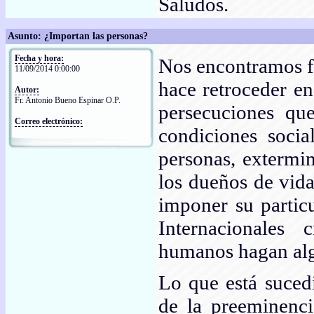
Saludos.
Asunto: ¿Importan las personas?
Fecha y hora:
Nos encontramos fr
11/09/2014 0:00:00
hace retroceder en
Autor:
Fr. Antonio Bueno Espinar O.P.
persecuciones que
Correo electrónico:
condiciones socia
personas, extermi
los dueños de vida
imponer su particu
Internacionales 
humanos hagan alg
Lo que está sucedi
de la preeminenc