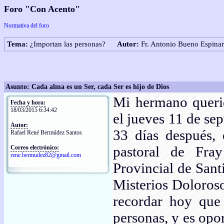
Foro "Con Acento"
Normativa del foro
Tema:
¿Importan las personas?
Autor:
Fr. Antonio Bueno Espinar
Asunto: Cada alma es un Ser, cada Ser es hijo de Dios
Mi hermano querid
Fecha y hora:
18/03/2015 6:34:42
el jueves 11 de se
Autor:
33 días después, 
Rafael René Bermúdez Santos
pastoral de Fra
Correo electrónico:
rene.bermudez82@gmail.com
Provincial de Sant
Misterios Doloroso
recordar hoy que 
personas, y es opo