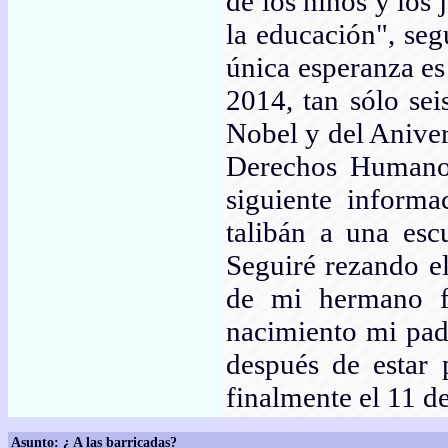
de los niños y los 
la educación", se
única esperanza es
2014, tan sólo sei
Nobel y del Aniver
Derechos Humanos
siguiente inform
talibán a una escu
Seguiré rezando el
de mi hermano fu
nacimiento mi pad
después de estar 
finalmente el 11 d
Asunto: ¿ A las barricadas?