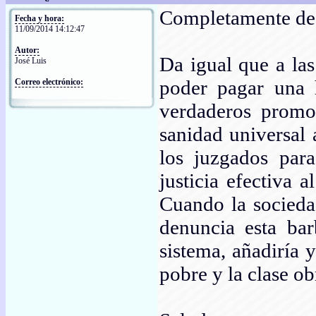
Completamente de
Fecha y hora:
11/09/2014 14:12:47
Autor:
Da igual que a las
José Luis
poder pagar una h
Correo electrónico:
verdaderos promot
sanidad universal 
los juzgados par
justicia efectiva 
Cuando la socieda
denuncia esta bar
sistema, añadiría 
pobre y la clase ob